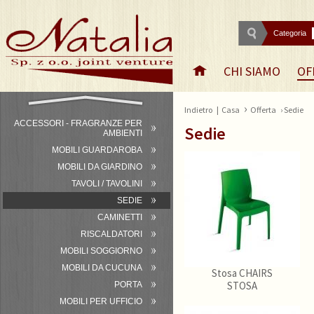
Categoria
CHI SIAMO
OF
›
Indietro
|
Casa
Offerta
› Sedie
ACCESSORI - FRAGRANZE PER
Sedie
AMBIENTI
MOBILI GUARDAROBA
MOBILI DA GIARDINO
TAVOLI / TAVOLINI
SEDIE
CAMINETTI
RISCALDATORI
MOBILI SOGGIORNO
MOBILI DA CUCUNA
Stosa CHAIRS
STOSA
PORTA
MOBILI PER UFFICIO