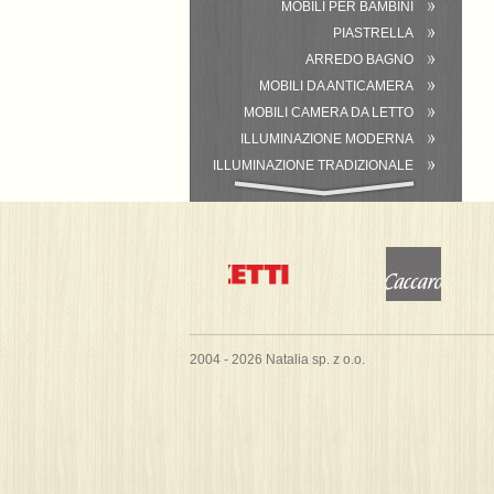
MOBILI PER BAMBINI
PIASTRELLA
ARREDO BAGNO
MOBILI DA ANTICAMERA
MOBILI CAMERA DA LETTO
ILLUMINAZIONE MODERNA
ILLUMINAZIONE TRADIZIONALE
ATTREZZATURA DEL BAGNO
2004 - 2026 Natalia sp. z o.o.