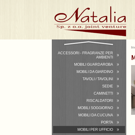
In
ACCESSORI - FRAGRANZE PER
M
AMBIENTI
MOBILI GUARDAROBA
MOBILI DA GIARDINO
TAVOLI / TAVOLINI
SEDIE
CAMINETTI
RISCALDATORI
MOBILI SOGGIORNO
MOBILI DA CUCUNA
PORTA
MOBILI PER UFFICIO