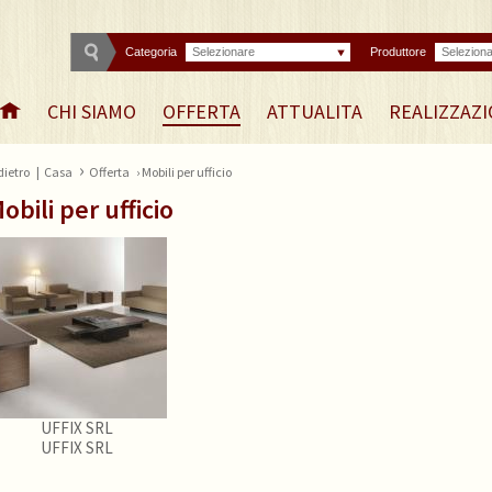
Categoria
Selezionare
Produttore
Selezion
CHI SIAMO
OFFERTA
ATTUALITA
REALIZZAZI
›
dietro
|
Casa
Offerta
› Mobili per ufficio
obili per ufficio
UFFIX SRL
UFFIX SRL