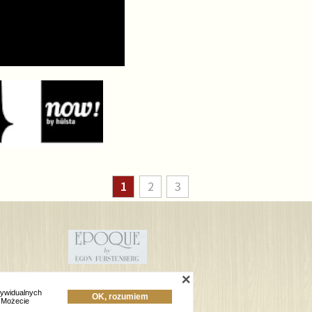
1
2
3
dywidualnych
OK, rozumiem
Attuazione:
TiO interactive
 Możecie