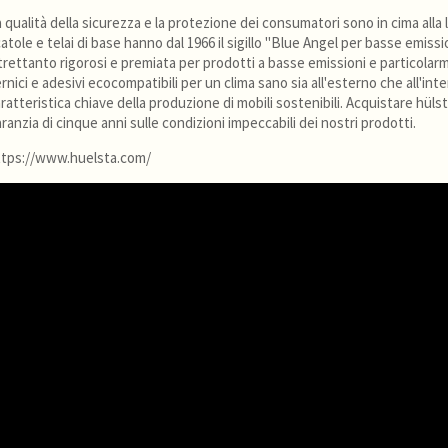
 qualità della sicurezza e la protezione dei consumatori sono in cima alla l
atole e telai di base hanno dal 1966 il sigillo "Blue Angel per basse emissi
trettanto rigorosi e premiata per prodotti a basse emissioni e particolarm
rnici e adesivi ecocompatibili per un clima sano sia all'esterno che all'in
ratteristica chiave della produzione di mobili sostenibili. Acquistare hüls
ranzia di cinque anni sulle condizioni impeccabili dei nostri prodotti.
ttps://www.huelsta.com/