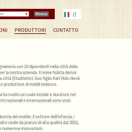
are
Ricerca
ONI
PRODUTTORI
CONTATTO
gnameria con 10 dipendenti nella città della
per la nostra azienda. Il nome hülsta deriva
città (Stadtlohn). Suo figlio Karl Hüls rilevò
so produttore di mobili tedesco.
a ha svolto un ruolo iniziale e duraturo nel
tti nazionali e internazionali sono stati
ustria del mobile: il settore dell'infanzia /
li e sedie da pranzo di alta qualità dal 2002,
ro numerose innovazioni.