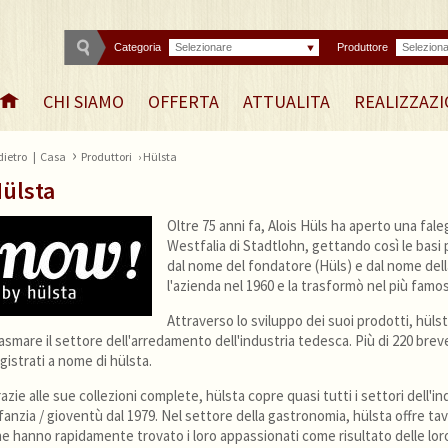
Categoria
Selezionare
Produttore
Selezion
CHI SIAMO
OFFERTA
ATTUALITA
REALIZZAZI
›
dietro
|
Casa
Produttori
› Hülsta
ülsta
Oltre 75 anni fa, Alois Hüls ha aperto una fale
Westfalia di Stadtlohn, gettando così le basi 
dal nome del fondatore (Hüls) e dal nome della 
l'azienda nel 1960 e la trasformò nel più famo
Attraverso lo sviluppo dei suoi prodotti, hülst
asmare il settore dell'arredamento dell'industria tedesca. Più di 220 breve
gistrati a nome di hülsta.
azie alle sue collezioni complete, hülsta copre quasi tutti i settori dell'ind
fanzia / gioventù dal 1979. Nel settore della gastronomia, hülsta offre tavo
e hanno rapidamente trovato i loro appassionati come risultato delle lo