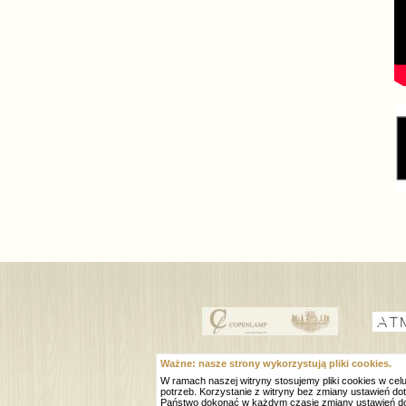
Ważne: nasze strony wykorzystują pliki cookies.
W ramach naszej witryny stosujemy pliki cookies w c
2004 - 2026 Natalia sp. z o.o.
potrzeb. Korzystanie z witryny bez zmiany ustawień
Państwo dokonać w każdym czasie zmiany ustawień d