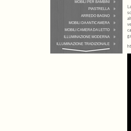
MOBILI PER BAMBINI
La
PIASTRELLA
sc
ARREDO BAGNO
al
MOBILI DA ANTICAMERA
ve
ca
MOBILI CAMERA DA LETTO
ga
ILLUMINAZIONE MODERNA
ILLUMINAZIONE TRADIZIONALE
h
ATTREZZATURA DEL BAGNO