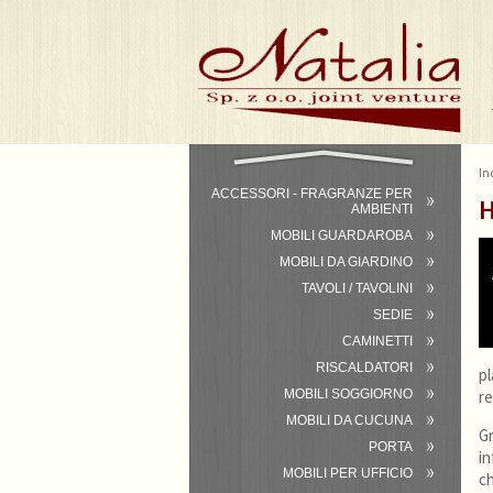
In
ACCESSORI - FRAGRANZE PER
H
AMBIENTI
MOBILI GUARDAROBA
MOBILI DA GIARDINO
TAVOLI / TAVOLINI
SEDIE
CAMINETTI
RISCALDATORI
pl
MOBILI SOGGIORNO
re
MOBILI DA CUCUNA
Gr
PORTA
in
MOBILI PER UFFICIO
ch