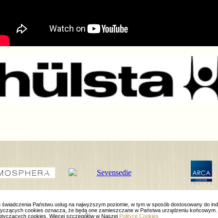
elu świadczenia Państwu usług na najwyższym poziomie, w tym w sposób dostosowany do in
 dotyczących cookies oznacza, że będą one zamieszczane w Państwa urządzeniu końcowym.
otyczących cookies. Więcej szczegółów w Naszej
Polityce Cookies