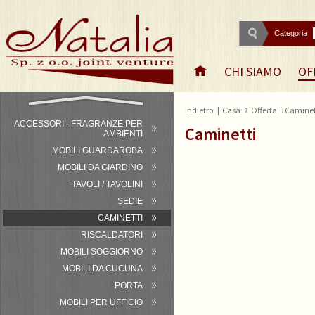
Categoria
CHI SIAMO
OF
›
Indietro
|
Casa
Offerta
› Caminet
ACCESSORI - FRAGRANZE PER
Caminetti
AMBIENTI
MOBILI GUARDAROBA
MOBILI DA GIARDINO
TAVOLI / TAVOLINI
SEDIE
CAMINETTI
RISCALDATORI
MOBILI SOGGIORNO
MOBILI DA CUCUNA
PORTA
MOBILI PER UFFICIO