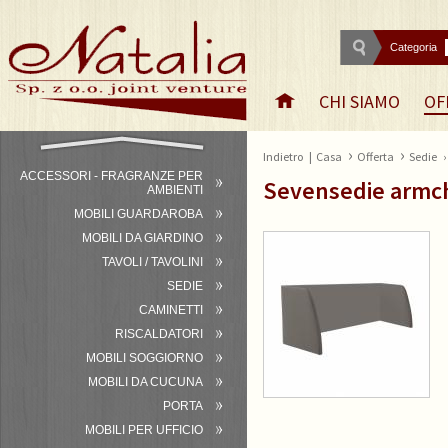
Categoria
CHI SIAMO
OF
›
›
Indietro
|
Casa
Offerta
Sedie
ACCESSORI - FRAGRANZE PER
Sevensedie armch
AMBIENTI
MOBILI GUARDAROBA
MOBILI DA GIARDINO
TAVOLI / TAVOLINI
SEDIE
CAMINETTI
RISCALDATORI
MOBILI SOGGIORNO
MOBILI DA CUCUNA
PORTA
MOBILI PER UFFICIO