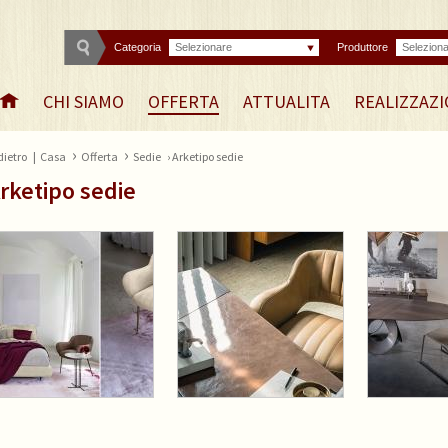
Categoria
Selezionare
Produttore
Selezion
CHI SIAMO
OFFERTA
ATTUALITA
REALIZZAZI
›
›
dietro
|
Casa
Offerta
Sedie
› Arketipo sedie
rketipo sedie