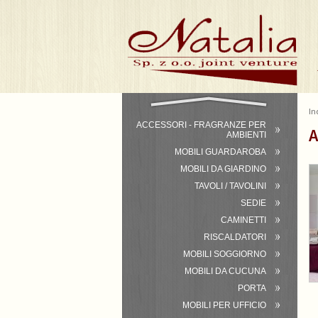
In
ACCESSORI - FRAGRANZE PER
A
AMBIENTI
MOBILI GUARDAROBA
MOBILI DA GIARDINO
TAVOLI / TAVOLINI
SEDIE
CAMINETTI
RISCALDATORI
MOBILI SOGGIORNO
MOBILI DA CUCUNA
PORTA
MOBILI PER UFFICIO