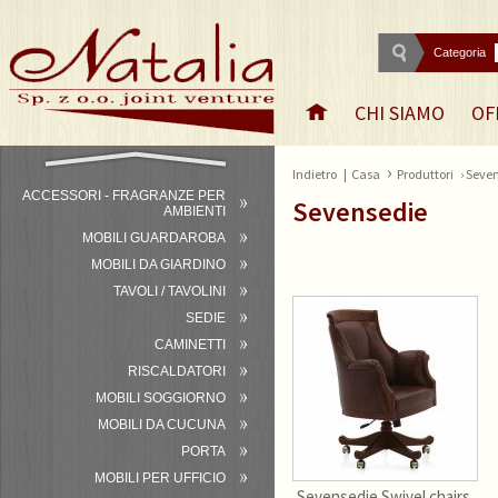
Categoria
CHI SIAMO
OF
›
Indietro
|
Casa
Produttori
› Seve
ACCESSORI - FRAGRANZE PER
Sevensedie
AMBIENTI
MOBILI GUARDAROBA
MOBILI DA GIARDINO
TAVOLI / TAVOLINI
SEDIE
CAMINETTI
RISCALDATORI
MOBILI SOGGIORNO
MOBILI DA CUCUNA
PORTA
MOBILI PER UFFICIO
Sevensedie Swivel chairs