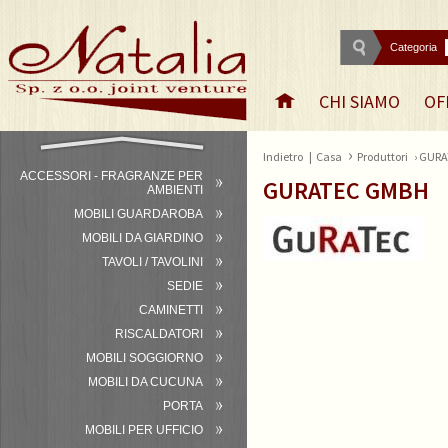
Categoria
CHI SIAMO
OF
›
Indietro
|
Casa
Produttori
› GUR
ACCESSORI - FRAGRANZE PER
GURATEC GMBH
AMBIENTI
MOBILI GUARDAROBA
MOBILI DA GIARDINO
TAVOLI / TAVOLINI
SEDIE
CAMINETTI
RISCALDATORI
MOBILI SOGGIORNO
MOBILI DA CUCUNA
PORTA
MOBILI PER UFFICIO