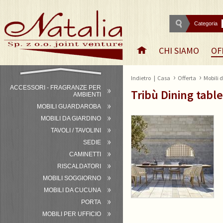
Categoria
CHI SIAMO
OF
›
›
Indietro
|
Casa
Offerta
Mobili 
ACCESSORI - FRAGRANZE PER
Tribù Dining tabl
AMBIENTI
MOBILI GUARDAROBA
MOBILI DA GIARDINO
TAVOLI / TAVOLINI
SEDIE
CAMINETTI
RISCALDATORI
MOBILI SOGGIORNO
MOBILI DA CUCUNA
PORTA
MOBILI PER UFFICIO