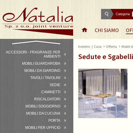
Categoria
CHI SIAMO
OF
›
›
Indietro
|
Casa
Offerta
Mobili 
ACCESSORI - FRAGRANZE PER
Sedute e Sgabelli
AMBIENTI
MOBILI GUARDAROBA
MOBILI DA GIARDINO
TAVOLI / TAVOLINI
SEDIE
CAMINETTI
RISCALDATORI
MOBILI SOGGIORNO
MOBILI DA CUCUNA
PORTA
MOBILI PER UFFICIO