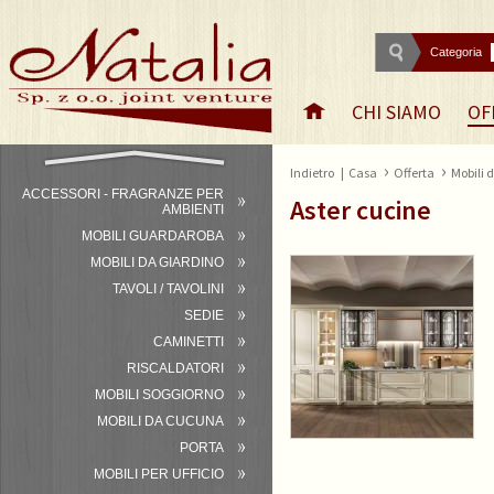
Categoria
CHI SIAMO
OF
›
›
Indietro
|
Casa
Offerta
Mobili 
ACCESSORI - FRAGRANZE PER
Aster cucine
AMBIENTI
MOBILI GUARDAROBA
MOBILI DA GIARDINO
TAVOLI / TAVOLINI
SEDIE
CAMINETTI
RISCALDATORI
MOBILI SOGGIORNO
MOBILI DA CUCUNA
PORTA
MOBILI PER UFFICIO